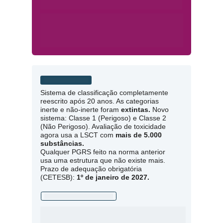
O que está em jogo
• Como você 
classifica
 o que gera
• Como você 
destina 
o que gera
• O que vira 
responsabilidade sua 
se der errado
NBR 10.004:2024
Sistema de classificação completamente 
reescrito após 20 anos. As categorias 
inerte e não-inerte foram 
extintas.
 Novo 
sistema: Classe 1 (Perigoso) e Classe 2 
(Não Perigoso). Avaliação de toxicidade 
agora usa a LSCT com 
mais de 5.000 
substâncias.
Qualquer PGRS feito na norma anterior 
usa uma estrutura que não existe mais. 
Prazo de adequação obrigatória 
(CETESB): 
1º de janeiro de 2027.
Licenciamento Simplificado
Parece alívio, mas aumenta o número de 
condicionantes e transfere a responsabilidade 